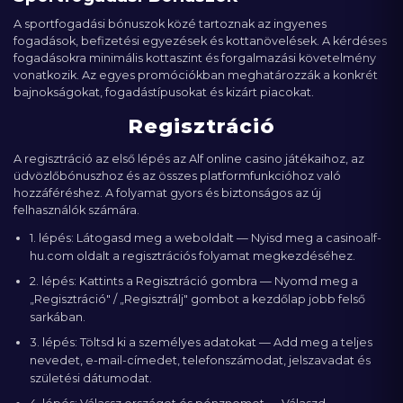
A sportfogadási bónuszok közé tartoznak az ingyenes
fogadások, befizetési egyezések és kottanövelések. A kérdéses
fogadásokra minimális kottaszint és forgalmazási követelmény
vonatkozik. Az egyes promóciókban meghatározzák a konkrét
bajnokságokat, fogadástípusokat és kizárt piacokat.
Regisztráció
A regisztráció az első lépés az Alf online casino játékaihoz, az
üdvözlőbónuszhoz és az összes platformfunkcióhoz való
hozzáféréshez. A folyamat gyors és biztonságos az új
felhasználók számára.
1. lépés: Látogasd meg a weboldalt — Nyisd meg a casinoalf-
hu.com oldalt a regisztrációs folyamat megkezdéséhez.
2. lépés: Kattints a Regisztráció gombra — Nyomd meg a
„Regisztráció" / „Regisztrálj" gombot a kezdőlap jobb felső
sarkában.
3. lépés: Töltsd ki a személyes adatokat — Add meg a teljes
nevedet, e-mail-címedet, telefonszámodat, jelszavadat és
születési dátumodat.