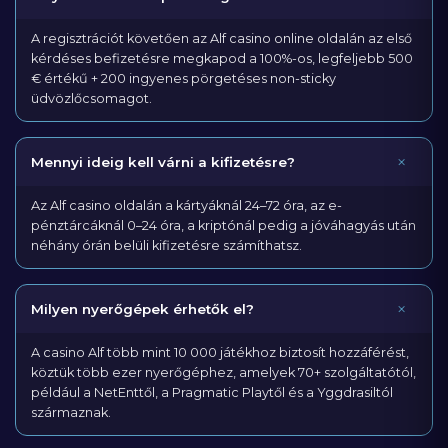
A regisztrációt követően az Alf casino online oldalán az első
kérdéses befizetésre megkapod a 100%-os, legfeljebb 500
€ értékű + 200 ingyenes pörgetéses non-sticky
üdvözlőcsomagot.
+
Mennyi ideig kell várni a kifizetésre?
Az Alf casino oldalán a kártyáknál 24–72 óra, az e-
pénztárcáknál 0–24 óra, a kriptónál pedig a jóváhagyás után
néhány órán belüli kifizetésre számíthatsz.
+
Milyen nyerőgépek érhetők el?
A casino Alf több mint 10 000 játékhoz biztosít hozzáférést,
köztük több ezer nyerőgéphez, amelyek 70+ szolgáltatótól,
például a NetEnttől, a Pragmatic Playtől és a Yggdrasiltól
származnak.