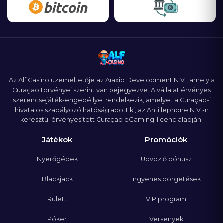
Az Alf Casino üzemeltetője az Araxio Development N.V., amely a
Curaçao törvényei szerint van bejegyezve. A vállalat érvényes
szerencsejáték-engedéllyel rendelkezik, amelyet a Curaçao-i
hivatalos szabályozó hatóság adott ki, az Antillephone N.V.-n
keresztül érvényesített Curaçao eGaming-licenc alapján.
Játékok
Promóciók
Nyerőgépek
Üdvözlő bónusz
Blackjack
Ingyenes pörgetések
Rulett
VIP program
Póker
Versenyek