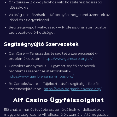
Önkizárás — Blokkolj fiókhoz való hozzáférést hosszabb
időszakokra.
Valóság-ellenőrzések — Képernyőn megjelenő üzenetek az
időről és az egyenlegről.
Segítségnyújtó hivatkozások — Professzionális támogatói
szervezetek elérhetőségei.
Segítségnyújtó Szervezetek
GamCare — Tanácsadás és segítség szerencsejáték-
problémák esetén –
https://www.gamcare.org.uk/
Gamblers Anonymous — Egymást segítő csoportok
problémás szerencsejátékosoknak –
https://www.gamblersanonymous.org/
BeGambleAware — Tájékoztatás és segítség a felelős
szerencsejátékhoz –
https://www.begambleaware.org/
Alf Casino Ügyfélszolgálat
Élő chat, e-mail és további csatornák állnak rendelkezésre a
magyarországi casino Alf felhasználók számára. A támogatás a