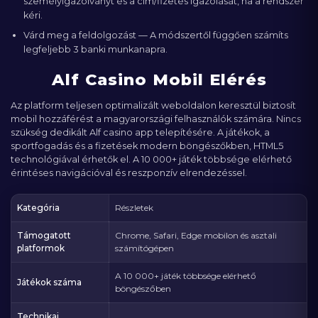
személyigazolványt és a cím/fizetés igazolását, ha a rendszer
kéri.
Várd meg a feldolgozást — A módszertől függően számíts
legfeljebb 3 banki munkanapra.
Alf Casino Mobil Elérés
Az platform teljesen optimalizált weboldalon keresztül biztosít
mobil hozzáférést a magyarországi felhasználók számára. Nincs
szükség dedikált Alf casino app telepítésére. A játékok, a
sportfogadás és a fizetések modern böngészőkben, HTML5
technológiával érhetők el. A 10 000+ játék többsége elérhető
érintéses navigációval és reszponzív elrendezéssel.
Kategória
Részletek
Támogatott
Chrome, Safari, Edge mobilon és asztali
platformok
számítógépen
A 10 000+ játék többsége elérhető
Játékok száma
böngészőben
Technikai