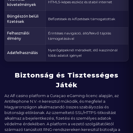
HTML5-képes eszköz és stabil internet
követelmények
Böngészőn belüli
Befizetések és kifizetések támogatottak
fizetések
Felhasználói
Érintéses navigáció, álló/fekvő tájolás
élmény
támogatásával
Nyerőgépeknél mérsékelt; élő kaszinónál
Adatfelhasználás
több adatot igényel
Biztonság és Tisztességes
Játék
Az Alf casino platform a Curaçao eGaming-licenc alapján, az
Antillephone N.V.-n keresztül működik, és megfelel a
Magyarországon alkalmazandó összes szabályozási és
biztonsági előírásnak. Az üzemeltető SSL/HTTPS-titkosítást
alkalmaz a bejelentkezési, fizetési és személyes adatok
védelme érdekében. A platform a vezető szolgáltatóktól
származó tanúsított RNG-rendszereken keresztül biztosítja a