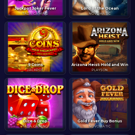
Jackpot Joker Fever
Lord of the Ocean
TADA GAMING
NOVOMATIC
9 Coins
Arizona Heist: Hold and Win
JACKPOT
PLAYSON
Dice & Drop
Gold Fever Buy Bonus
TADA GAMING
NOVOMATIC