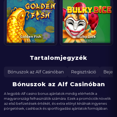
Golden Fish
Bulky Dice
AMATIC
AMATIC
5 Fire Fruits
Farmhouse
12 Coins
Coins of Ra: Hold and Win
3 Wonders Catch
Crypto Bro
FELIXGAMING
HACKSAW
WAZDAN
YGGDRASIL
AVATAR UX
BETSOFT
Tartalomjegyzék
Majestic Claws - Hold & Hit
Stoichkov #8
Mad Hit Marlin Bonanza
Raptor 2
SPINOMENAL
EGT
YGGDRASIL
RUBYPLAY
Golden Ticket
Fishin Bear
Disco Farm - Hold & Win
Clovers of Luck 2
PLAY'N GO
BOOONGO
RUBYPLAY
BETSOFT
Bónuszok az Alf Casinóban
Regisztráció
Bejel
Richness Factory
Fortune Coins
Mad Hit Wild Alice
Crazy Chicken
TADA GAMING
EGT
NOLIMITCITY
SKYWIND
Bónuszok az Alf Casinóban
A legjobb Alf casino bonus ajánlatok mindig elérhetők a
Fruit Cha Cha Cha
Bulky Dice
magyarországi felhasználók számára. Ezek a promóciók növelik
TADA GAMING
AMATIC
az első befizetések értékét, és extra előnyt kínálnak ingyenes
Pearl Coin Rise
Bufon Fortuna
pörgetések, cashback és sportfogadási ajánlatok formájában.
RUBYPLAY
RUBYPLAY
Fisherman's Luck
Golden Shower