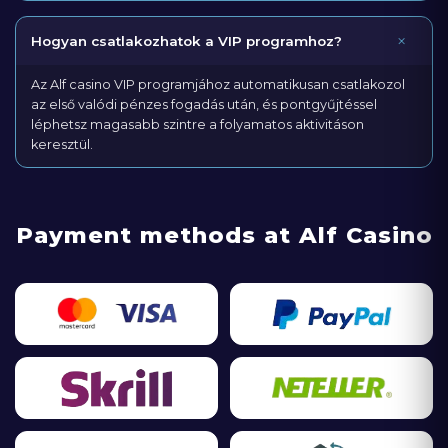
+
Hogyan csatlakozhatok a VIP programhoz?
Az Alf casino VIP programjához automatikusan csatlakozol
az első valódi pénzes fogadás után, és pontgyűjtéssel
léphetsz magasabb szintre a folyamatos aktivitáson
keresztül.
Payment methods at Alf Casino