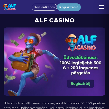
Bejelentkezés
Regisztráció
ALF CASINO
Üdvözlünk az Alf casino oldalán, ahol több mint 10 000 játék —
hatalmas kínálat nyerőgépekkel, asztali játékokkal, élő kaszinóval