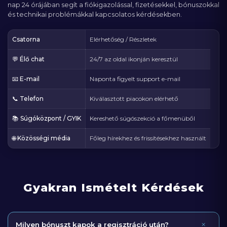
nap 24 órájában segít a fiókigazolással, fizetésekkel, bónuszokkal
és technikai problémákkal kapcsolatos kérdésekben.
Csatorna
Elérhetőség / Részletek
💬 Élő chat
24/7 az oldal ikonján keresztül
📧 E-mail
Naponta figyelt support e-mail
📞 Telefon
Kiválasztott piacokon elérhető
📚 Súgóközpont / GYIK
Kereshető súgószekció a főmenüből
🌐 Közösségi média
Főleg hírekhez és frissítésekhez használt
Gyakran Ismételt Kérdések
+
Milyen bónuszt kapok a regisztráció után?