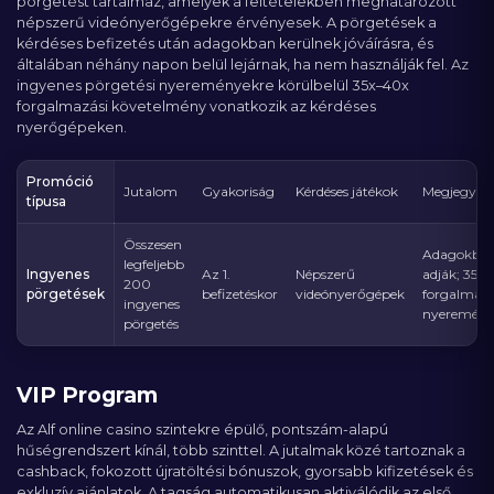
pörgetést tartalmaz, amelyek a feltételekben meghatározott
népszerű videónyerőgépekre érvényesek. A pörgetések a
kérdéses befizetés után adagokban kerülnek jóváírásra, és
általában néhány napon belül lejárnak, ha nem használják fel. Az
ingyenes pörgetési nyereményekre körülbelül 35x–40x
forgalmazási követelmény vonatkozik az kérdéses
nyerőgépeken.
Promóció
Jutalom
Gyakoriság
Kérdéses játékok
Megjegyzé
típusa
Összesen
Adagokba
legfeljebb
Ingyenes
Az 1.
Népszerű
adják; 35x
200
pörgetések
befizetéskor
videónyerőgépek
forgalmazá
ingyenes
nyeremény
pörgetés
VIP Program
Az Alf online casino szintekre épülő, pontszám-alapú
hűségrendszert kínál, több szinttel. A jutalmak közé tartoznak a
cashback, fokozott újratöltési bónuszok, gyorsabb kifizetések és
exkluzív ajánlatok. A tagság automatikusan aktiválódik az első