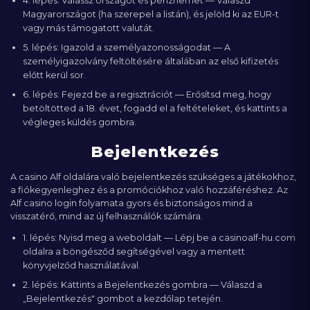
4. lépés: Válassz országot és pénznemet — Válaszd
Magyarországot (ha szerepel a listán), és jelöld ki az EUR-t
vagy más támogatott valutát.
5. lépés: Igazold a személyazonosságodat — A
személyigazolvány feltöltésére általában az első kifizetés
előtt kerül sor.
6. lépés: Fejezd be a regisztrációt — Erősítsd meg, hogy
betöltötted a 18. évet, fogadd el a feltételeket, és kattints a
végleges küldés gombra.
Bejelentkezés
A casino Alf oldalára való bejelentkezés szükséges a játékokhoz,
a fiókegyenleghez és a promóciókhoz való hozzáféréshez. Az
Alf casino login folyamata gyors és biztonságos mind a
visszatérő, mind az új felhasználók számára.
1. lépés: Nyisd meg a weboldalt — Lépj be a casinoalf-hu.com
oldalra a böngésződ segítségével vagy a mentett
könyvjelződ használatával.
2. lépés: Kattints a Bejelentkezés gombra — Válaszd a
„Bejelentkezés" gombot a kezdőlap tetején.