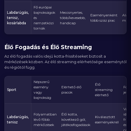
Fő európai
Labdarúgás,
bajnokságok
Meccsnyertes,
Eseményenként
Alac
tenisz,
és
több/kevesebb,
több száz piac
min
kosárlabda
nemzetközi
handicap
tornák
Élő Fogadás és Élő Streaming
Az élő fogadás valós idejű kotta-frissítéseket biztosít a
mérkőzések közben. Az élő streaming elérhetősége eseménytől
és régiótól függ.
Népszerű
Élő
esemény
Elérhető élő
Foga
Sport
streaming
vagy
piacok
jell
elérhető
bajnokság
Való
Folyamatban
Élő kotta,
idej
Labdarúgás,
Kiválasztott
lévő főbb
következő gól,
friss
tenisz
eseményeknél
mérkőzések
játékosfogadások
és
cas