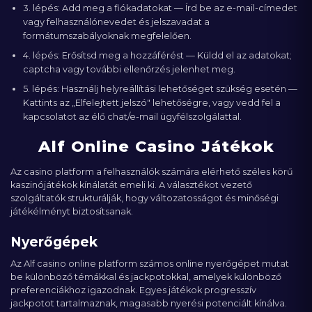
3. lépés: Add meg a fiókadatokat — Írd be az e-mail-címedet
vagy felhasználónevedet és jelszavadat a
formátumszabályoknak megfelelően.
4. lépés: Erősítsd meg a hozzáférést — Küldd el az adatokat;
captcha vagy további ellenőrzés jelenhet meg.
5. lépés: Használj helyreállítási lehetőséget szükség esetén —
Kattints az „Elfelejtett jelszó" lehetőségre, vagy vedd fel a
kapcsolatot az élő chat/e-mail ügyfélszolgálattal.
Alf Online Casino Játékok
Az casino platform a felhasználók számára elérhető széles körű
kaszinójátékok kínálatát emeli ki. A választékot vezető
szolgáltatók strukturálják, hogy változatosságot és minőségi
játékélményt biztosítsanak.
Nyerőgépek
Az Alf casino online platform számos online nyerőgépet mutat
be különböző témákkal és jackpotokkal, amelyek különböző
preferenciákhoz igazodnak. Egyes játékok progresszív
jackpotot tartalmaznak, magasabb nyerési potenciált kínálva.