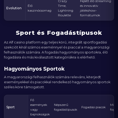
Crazy
Fejlett élő streaming
Élő
Time,
és innovatív
Evolution
kaszinócsomag
Lightning
játékshow-
Roulette
formátumok
Sport és Fogadástípusok
Az Alf casino platform egy teljes körű, integrált sportfogadási
szekciót kínál számos eseménnyel és piaccal a magyarországi
felhasználók számára. A fogadás hagyományos sportokra, élő
fogadásra és más kiválasztott kategóriákra is elérhető.
Hagyományos Sportok
A magyarországi felhasználók számára releváns, kiterjedt
eseményekkel és piacokkal rendelkező hagyományos sportok
széles köre támogatott.
Fő
események
Népszerű
Min.
Sport
Fogadási piacok
vagy
fogadástípusok
foga
bajnokságok