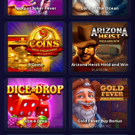
Jackpot Joker Fever
Lord of the Ocean
TADA GAMING
NOVOMATIC
9 Coins
Arizona Heist: Hold and Win
JACKPOT
PLAYSON
Dice & Drop
Gold Fever Buy Bonus
TADA GAMING
NOVOMATIC